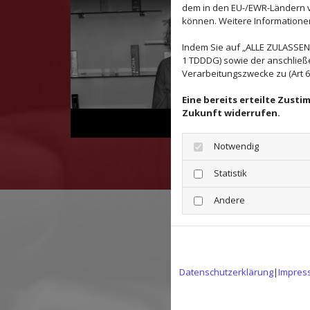
dem in den EU-/EWR-Ländern ve
können. Weitere Informationen 
Indem Sie auf „ALLE ZULASSEN"
1 TDDDG) sowie der anschließ
Verarbeitungszwecke zu (Art 6 A
Eine bereits erteilte Zust
Zukunft widerrufen.
Team
Notwendig
Statistik
Andere
Datenschutzerklärung
|
Impres
Wenn Sie
Ein Besuc