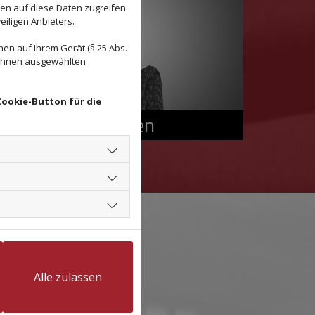
den auf diese Daten zugreifen
eiligen Anbieters.
en auf Ihrem Gerät (§ 25 Abs.
 Ihnen ausgewählten
Cookie-Button für die
Perücken
Alle zulassen
icher sein:
ng einher.