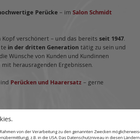
hochwertige Perücke
– im
Salon Schmidt
en Kopf verschönert – und das bereits
seit 1947
.
ute
in der dritten Generation
tätig zu sein und
 die Wünsche von Kunden und Kundinnen
 mit herausragenden Ergebnissen.
sind
Perücken und Haarersatz
– gerne
ies.
im Rahmen von der Verarbeitung zu den genannten Zwecken möglicherwei
nübermittlung), z.B. in die USA. Das Datenschutzniveau in diesen Ländern 