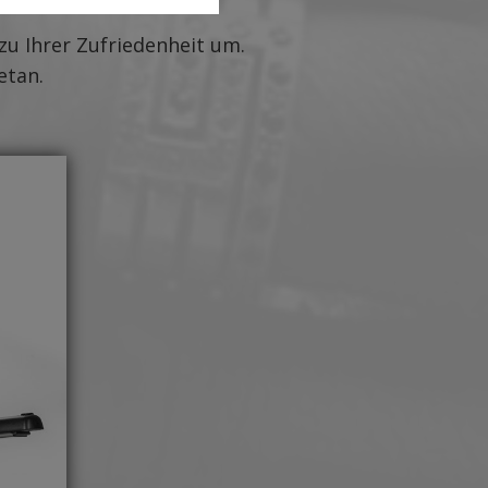
zu Ihrer Zufriedenheit um.
etan.