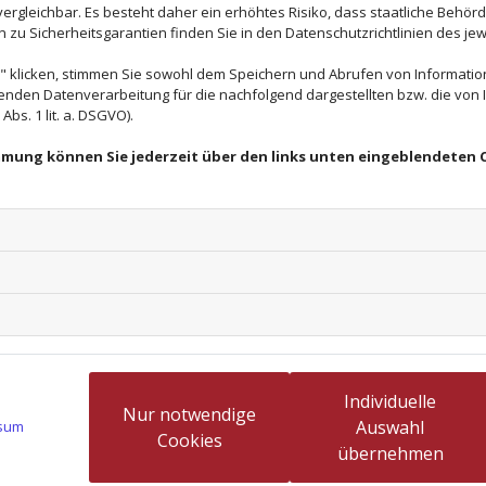
rgleichbar. Es besteht daher ein erhöhtes Risiko, dass staatliche Behör
zu Sicherheitsgarantien finden Sie in den Datenschutzrichtlinien des jew
 klicken, stimmen Sie sowohl dem Speichern und Abrufen von Information
enden Datenverarbeitung für die nachfolgend dargestellten bzw. die von
bs. 1 lit. a. DSGVO).
immung können Sie jederzeit über den links unten eingeblendeten 
Hairstyling
Eine Haarveränderung? Gerne!
Individuelle
Nur notwendige
Auswahl
sum
 einen
Termin
bei uns vereinbaren, können Sie sich s
Cookies
übernehmen
h im Salon Schmidt geht immer mit einer Veränderu