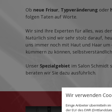
Ob
neue Frisur
,
Typveränderung
oder
folgen Taten auf Worte.
Wir sind Ihre Experten für alles, was d
Natürlich sind wir sehr stolz darauf, he
uns immer noch mit Haut und Haar um
kümmern zu können, selbstverständlich
Unser
Spezialgebiet
im Salon Schmidt 
beraten wir Sie dazu ausführlich.
Wir verwenden Cook
Einige Anbieter übermitteln 
der EU/ des EWR (Drittlanddate