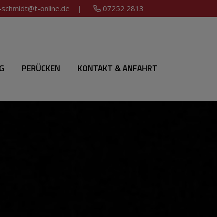
n-schmidt@t-online.de
|
07252 2813
G
PERÜCKEN
KONTAKT & ANFAHRT